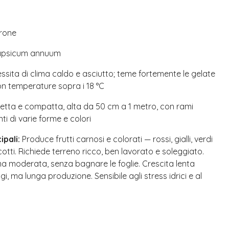
rone
psicum annuum
sita di clima caldo e asciutto; teme fortemente le gelate
n temperature sopra i 18 °C
etta e compatta, alta da 50 cm a 1 metro, con rami
ti di varie forme e colori
ipali:
Produce frutti carnosi e colorati — rossi, gialli, verdi
cotti. Richiede terreno ricco, ben lavorato e soleggiato.
ma moderata, senza bagnare le foglie. Crescita lenta
gi, ma lunga produzione. Sensibile agli stress idrici e al