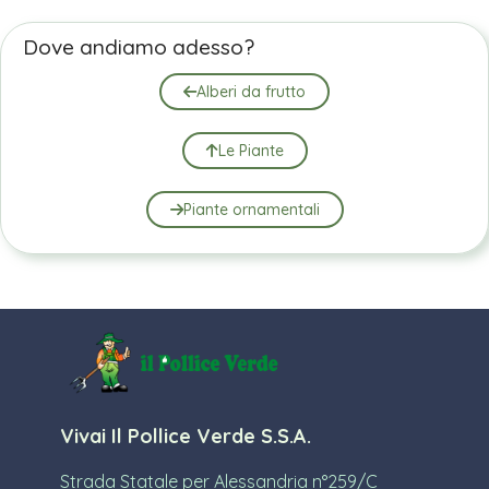
Dove andiamo adesso?
Alberi da frutto
Le Piante
Piante ornamentali
Vivai Il Pollice Verde S.S.A.
Strada Statale per Alessandria n°259/C