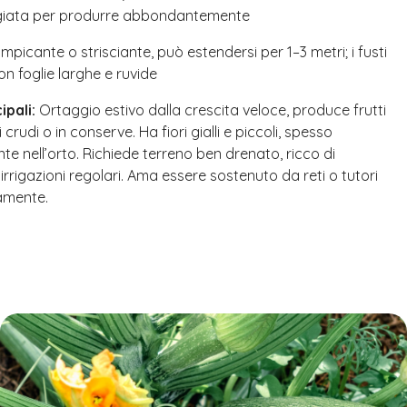
ggiata per produrre abbondantemente
mpicante o strisciante, può estendersi per 1–3 metri; i fusti
con foglie larghe e ruvide
ipali:
Ortaggio estivo dalla crescita veloce, produce frutti
i crudi o in conserve. Ha fiori gialli e piccoli, spesso
e nell’orto. Richiede terreno ben drenato, ricco di
rrigazioni regolari. Ama essere sostenuto da reti o tutori
amente.