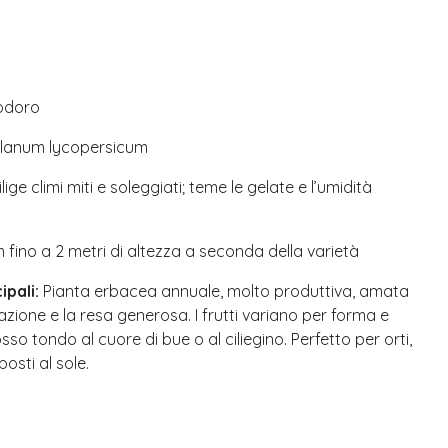
doro
lanum lycopersicum
lige climi miti e soleggiati; teme le gelate e l’umidità
fino a 2 metri di altezza a seconda della varietà
ipali:
Pianta erbacea annuale, molto produttiva, amata
ivazione e la resa generosa. I frutti variano per forma e
sso tondo al cuore di bue o al ciliegino. Perfetto per orti,
osti al sole.