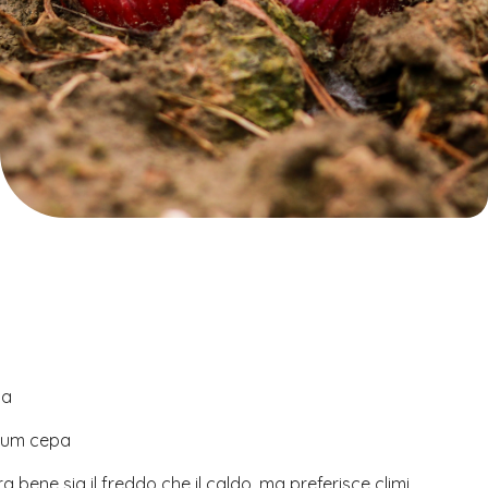
la
lium cepa
ra bene sia il freddo che il caldo, ma preferisce climi