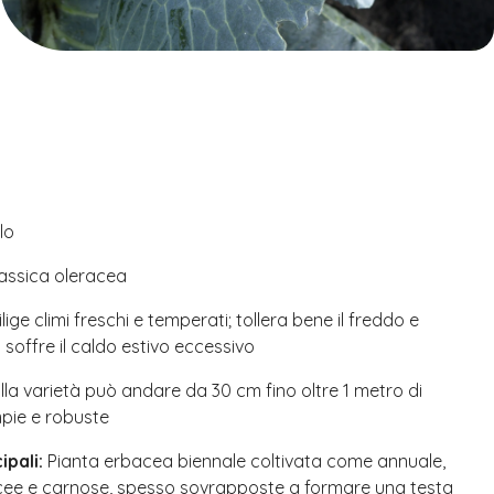
lo
assica oleracea
lige climi freschi e temperati; tollera bene il freddo e
a soffre il caldo estivo eccessivo
lla varietà può andare da 30 cm fino oltre 1 metro di
mpie e robuste
ipali:
Pianta erbacea biennale coltivata come annuale,
acee e carnose, spesso sovrapposte a formare una testa