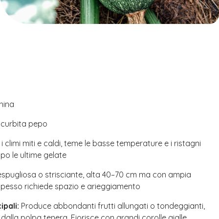
hina
curbita pepo
 climi miti e caldi, teme le basse temperature e i ristagni
po le ultime gelate
spugliosa o strisciante, alta 40–70 cm ma con ampia
spesso richiede spazio e arieggiamento
ipali:
Produce abbondanti frutti allungati o tondeggianti,
dalla polpa tenera. Fiorisce con grandi corolle gialle,