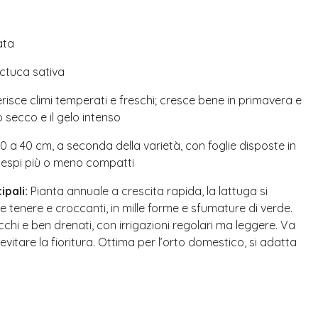
ata
ctuca sativa
risce climi temperati e freschi; cresce bene in primavera e
 secco e il gelo intenso
0 a 40 cm, a seconda della varietà, con foglie disposte in
cespi più o meno compatti
ipali:
Pianta annuale a crescita rapida, la lattuga si
lie tenere e croccanti, in mille forme e sfumature di verde.
icchi e ben drenati, con irrigazioni regolari ma leggere. Va
vitare la fioritura. Ottima per l’orto domestico, si adatta